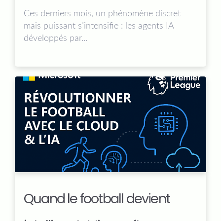
Ces derniers mois, un phénomène discret
mais puissant s’intensifie : les agents IA
développés par...
Quand le football devient