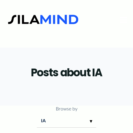
Home
Nos Practices
Posts about IA
STUDIO
Insights & News
A propos
Browse by
Rejoignez-nous